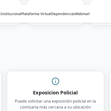
Institucional
Plataforma Virtual
Dependencias
Webmail
ones
Acceso a Sistemas
Cap
Exposicion Policial
Puede solicitar una exposición policial en la
comisaría más cercana a su ubicación