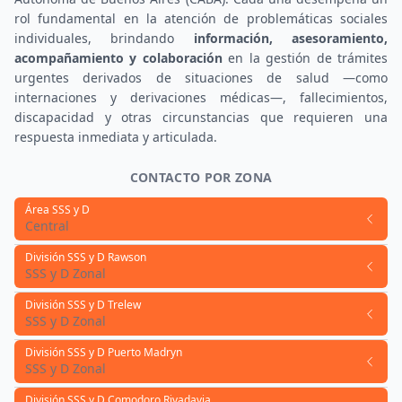
rol fundamental en la atención de problemáticas sociales
individuales, brindando
información, asesoramiento,
acompañamiento y colaboración
en la gestión de trámites
urgentes derivados de situaciones de salud —como
internaciones y derivaciones médicas—, fallecimientos,
discapacidad y otras circunstancias que requieren una
respuesta inmediata y articulada.
CONTACTO POR ZONA
Área SSS y D
Central
División SSS y D Rawson
SSS y D Zonal
División SSS y D Trelew
SSS y D Zonal
División SSS y D Puerto Madryn
SSS y D Zonal
División SSS y D Comodoro Rivadavia